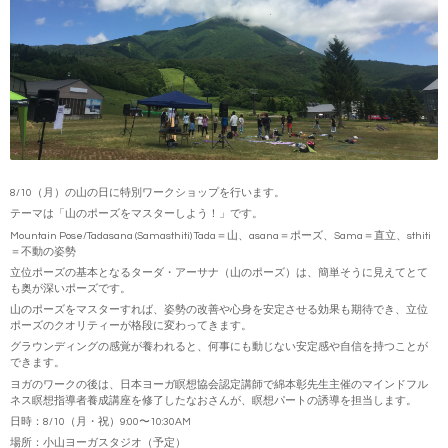
8/10（月）の山の日に特別ワークショップを行います。
テーマは「山のポーズをマスターしよう！」です。
Mountain Pose/Tadasana (Samasthiti) Tada＝山、asana＝ポーズ、Sama＝直立、sthiti
＝不動の姿勢
立位ポーズの基本となるターダ・アーサナ（山のポーズ）は、簡単そうに見えてとて
も奥が深いポーズです。
山のポーズをマスターすれば、姿勢の改善や心身を安定させる効果も期待でき、立位
ポーズのクオリティーが格段に変わってきます。
グラウンディングの感覚が養われると、何事にも動じない安定感や自信を持つことが
できます。
ヨガのワークの後は、日本ヨーガ瞑想協会認定講師で綿本彰先生主催のマインドフル
ネス瞑想指導者養成講座を修了したなおさんが、瞑想パートの誘導を担当します。
日時：8/10（月・祝）9:00〜10:30AM
場所：小山ヨーガスタジオ（予定）