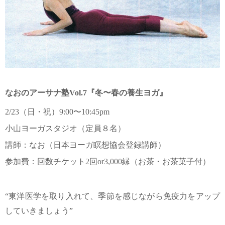
なおのアーサナ塾
Vol.7
『冬〜春の養生ヨガ』
2/23
（日・祝）
9:00
〜
10:45pm
小山ヨーガスタジオ（定員８名）
講師：なお（日本ヨーガ瞑想協会登録講師）
参加費：回数チケット
2
回
or3,000
縁（お茶・お茶菓子付）
“東洋医学を取り入れて、季節を感じながら免疫力をアップ
していきましょう”