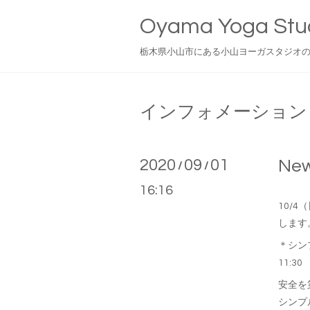
Oyama Yoga Stu
栃木県小山市にある小山ヨーガスタジオ
インフォメーション
2020
09
01
N
/
/
16:16
10/
します
＊シン
11:30
安全を
シンプ