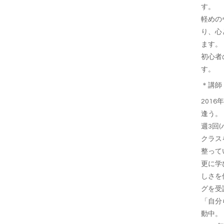
す。
軽めの
り、心
ます。
初心者
す。
＊講師
2016
年
逢う。
週
3
回
(
クラス
整って
更に学
しさを
グを受
「自分
動中。