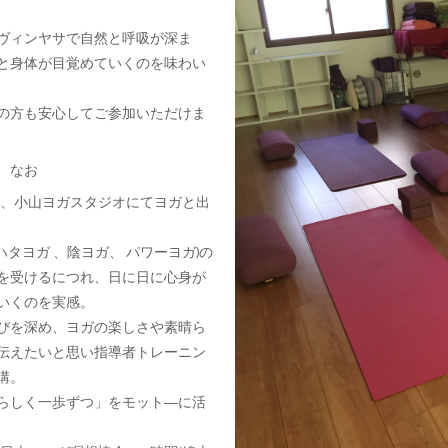
ヴィンヤサで自然と呼吸が深ま
と身体が目覚めていくのを味わい
の方も安心してご参加いただけま
 なお
、小山ヨガスタジオにてヨガと出
ハタヨガ 、陰ヨガ、 パワーヨガ
)
の
を受けるにつれ、日に日に心身が
いくのを実感。
びを深め、ヨガの楽しさや素晴ら
伝えたいと思い指導者トレーニン
講。
らしく一歩ずつ」をモット
―
に活