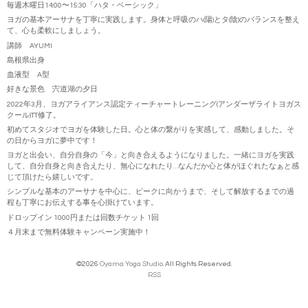
毎週木曜日14:00〜15:30「ハタ・ベーシック」
ヨガの基本アーサナを丁寧に実践します。身体と呼吸のハ(陽)とタ(陰)のバランスを整え
て、心も柔軟にしましょう。
講師 AYUMI
島根県出身
血液型 A型
好きな景色 宍道湖の夕日
2022年3月、ヨガアライアンス認定ティーチャートレーニング(アンダーザライトヨガス
クール)TT修了。
初めてスタジオでヨガを体験した日。心と体の繋がりを実感して、感動しました。そ
の日からヨガに夢中です！
ヨガと出会い、自分自身の「今」と向き合えるようになりました。一緒にヨガを実践
して、自分自身と向き合えたり、無心になれたり…なんだか心と体がほぐれたなぁと感
じて頂けたら嬉しいです。
シンプルな基本のアーサナを中心に、ピークに向かうまで、そして解放するまでの過
程も丁寧にお伝えする事を心掛けています。
ドロップイン 1000円または回数チケット 1回
４月末まで無料体験キャンペーン実施中！
©2026
Oyama Yoga Studio
. All Rights Reserved.
RSS